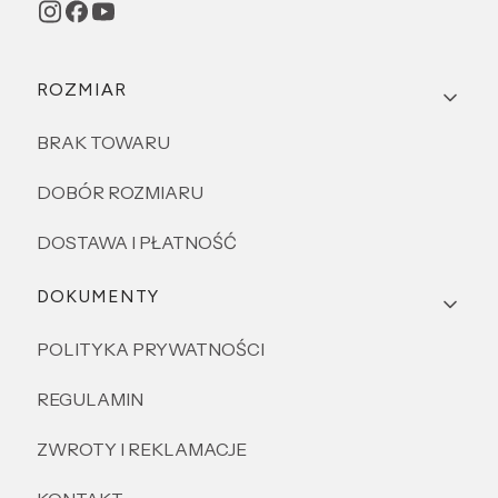
Linki w stopce
ROZMIAR
BRAK TOWARU
DOBÓR ROZMIARU
DOSTAWA I PŁATNOŚĆ
DOKUMENTY
POLITYKA PRYWATNOŚCI
REGULAMIN
ZWROTY I REKLAMACJE