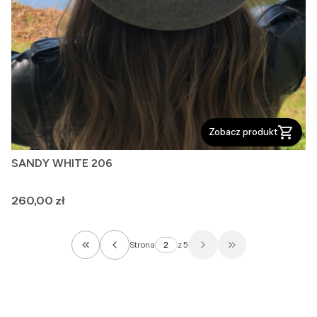
Zobacz produkt
SANDY WHITE 206
Cena
260,00 zł
Strona
z 5
Wróć do pierwszej strony z produktami
Przejdź do ostatni