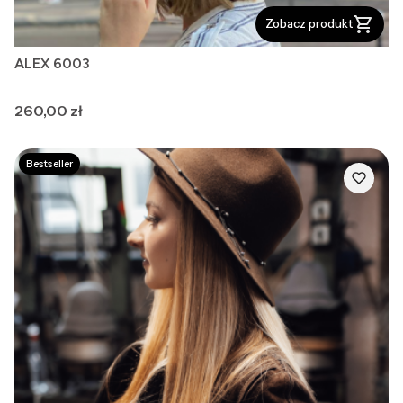
Zobacz produkt
ALEX 6003
Cena
260,00 zł
Bestseller