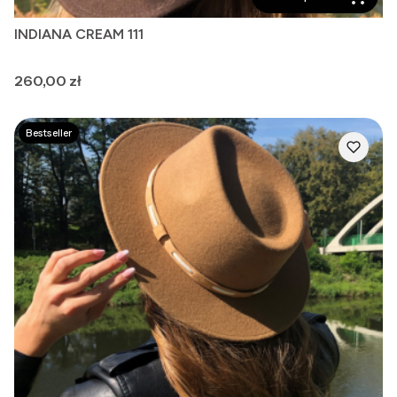
INDIANA CREAM 111
Cena
260,00 zł
Bestseller