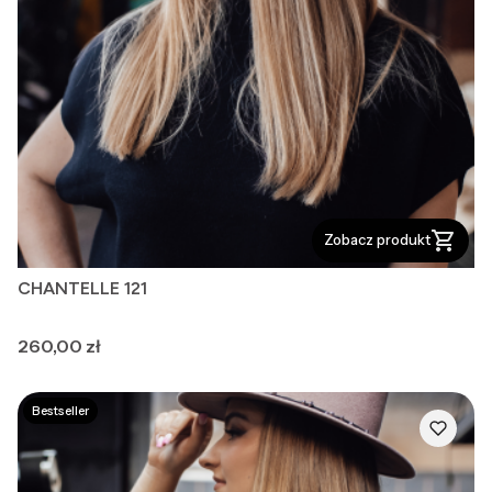
Zobacz produkt
CHANTELLE 121
Cena
260,00 zł
Bestseller