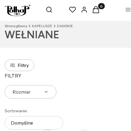
Produkty w koszyk
Otwórz wyszukiwarkę
Szukaj
Ulubione
Zaloguj się
Koszyk
M
Strona główna
KAPELUSZE
DAMSKIE
WEŁNIANE
Filtry
FILTRY
Rozmiar
Koniec filtrów
Lista produktów
Sortowanie:
Domyślne