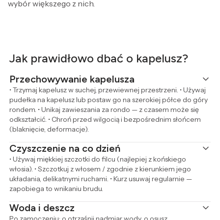
wybór większego z nich.
Jak prawidłowo dbać o kapelusz?
Przechowywanie kapelusza
• Trzymaj kapelusz w suchej, przewiewnej przestrzeni. • Używaj
pudełka na kapelusz lub postaw go na szerokiej półce do góry
rondem. • Unikaj zawieszania za rondo — z czasem może się
odkształcić. • Chroń przed wilgocią i bezpośrednim słońcem
(blaknięcie, deformacje).
Czyszczenie na co dzień
• Używaj miękkiej szczotki do filcu (najlepiej z końskiego
włosia). • Szczotkuj z włosem / zgodnie z kierunkiem jego
układania, delikatnymi ruchami. • Kurz usuwaj regularnie —
zapobiega to wnikaniu brudu.
Woda i deszcz
Po zamoczeniu: o otrząśnij nadmiar wody, o osusz