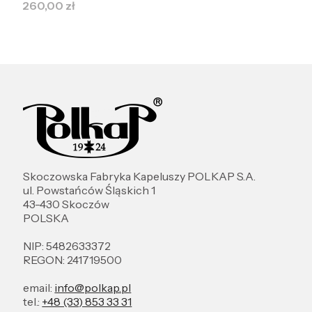
Cena
260,00 zł
Skoczowska Fabryka Kapeluszy POLKAP S.A.
ul. Powstańców Śląskich 1
43-430 Skoczów
POLSKA
NIP: 5482633372
REGON: 241719500
email:
info@polkap.pl
tel.:
+48 (33) 853 33 31