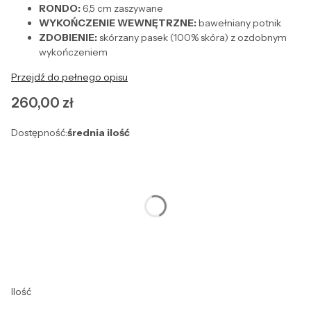
RONDO:
6,5 cm zaszywane
WYKOŃCZENIE WEWNĘTRZNE:
bawełniany potnik
ZDOBIENIE:
skórzany pasek (100% skóra) z ozdobnym
wykończeniem
Przejdź do pełnego opisu
Cena
260,00 zł
Dostępność:
średnia ilość
Wybierz wariant produktu:
Poszczególne warianty mogą różnić się ceną
*
Rozmiar
Wybierz
Ilość