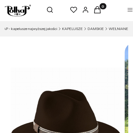
Produkty w koszyk
Otwórz wyszukiwarkę
Szukaj
Ulubione
Zaloguj się
Koszyk
M
KAP - kapelusze najwyższej jakości
KAPELUSZE
DAMSKIE
WEŁNIANE