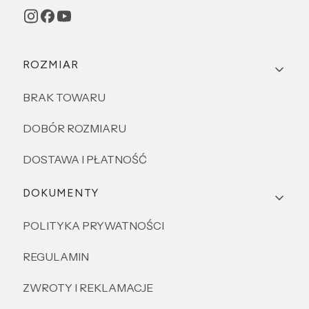
Linki w stopce
ROZMIAR
BRAK TOWARU
DOBÓR ROZMIARU
DOSTAWA I PŁATNOŚĆ
DOKUMENTY
POLITYKA PRYWATNOŚCI
REGULAMIN
ZWROTY I REKLAMACJE