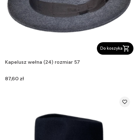
Do koszyka
Kapelusz wełna (24) rozmiar 57
Cena
87,60 zł