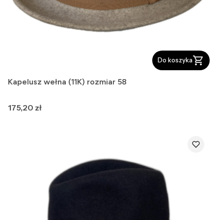
Do koszyka
Kapelusz wełna (11K) rozmiar 58
Cena
175,20 zł