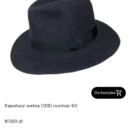
Do koszyka
Kapelusz wełna (128) rozmiar 60
Cena
87,60 zł