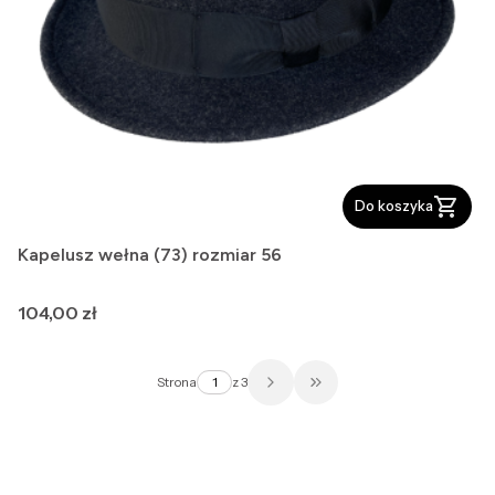
Do koszyka
Kapelusz wełna (73) rozmiar 56
Cena
104,00 zł
Strona
z 3
Przejdź do ostatniej str