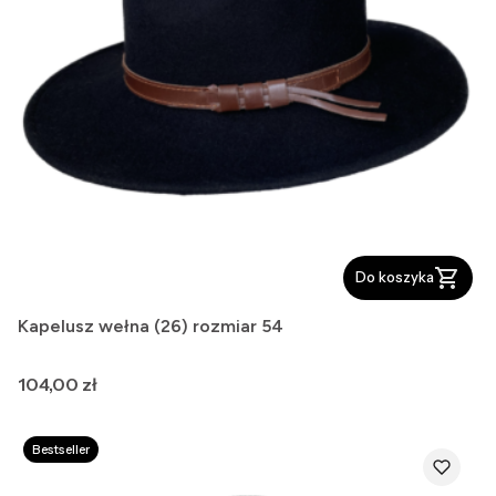
Do koszyka
Kapelusz wełna (26) rozmiar 54
Cena
104,00 zł
Bestseller