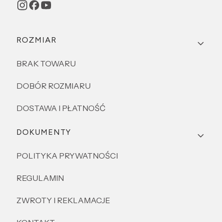
Linki w stopce
ROZMIAR
BRAK TOWARU
DOBÓR ROZMIARU
DOSTAWA I PŁATNOŚĆ
DOKUMENTY
POLITYKA PRYWATNOŚCI
REGULAMIN
ZWROTY I REKLAMACJE