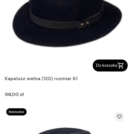
Do koszyka
Kapelusz wełna (120) rozmiar 61
Cena
98,00 zł
Bestseller