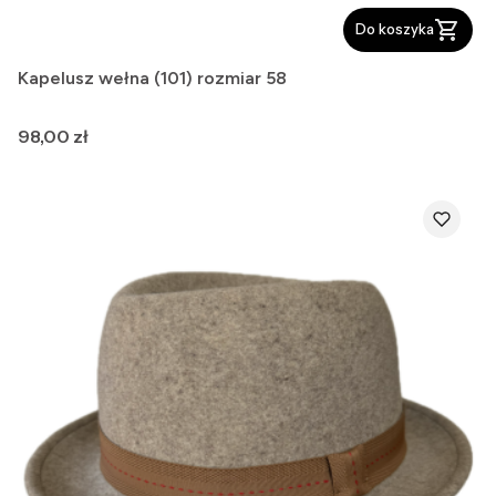
Do koszyka
Kapelusz wełna (101) rozmiar 58
Cena
98,00 zł