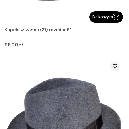
Do koszyka
Kapelusz wełna (21) rozmiar 61
Cena
98,00 zł