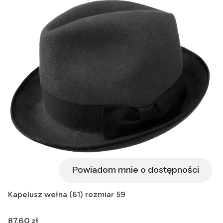
Powiadom mnie o dostępności
Kapelusz wełna (61) rozmiar 59
Cena
87,60 zł