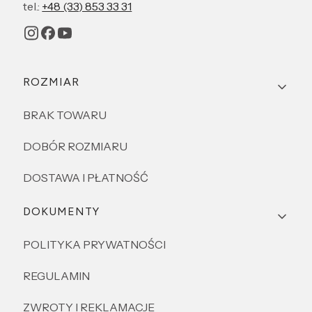
tel.:
+48 (33) 853 33 31
Linki w stopce
ROZMIAR
BRAK TOWARU
DOBÓR ROZMIARU
DOSTAWA I PŁATNOŚĆ
DOKUMENTY
POLITYKA PRYWATNOŚCI
REGULAMIN
ZWROTY I REKLAMACJE