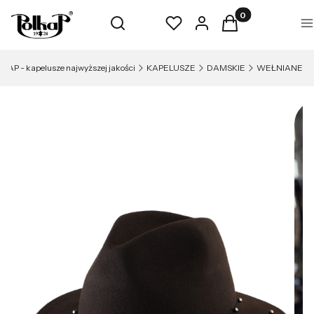
Produkty w koszyk
Otwórz wyszukiwarkę
Szukaj
Ulubione
Zaloguj się
Koszyk
M
KAP - kapelusze najwyższej jakości
KAPELUSZE
DAMSKIE
WEŁNIANE