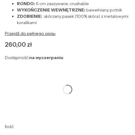
RONDO:
6 cm zaszywane, crushable
WYKOŃCZENIE WEWNĘTRZNE:
bawełniany potnik
ZDOBIENIE:
skórzany pasek (100% skóra) z metalowymi
koralikami
Przejdź do pełnego opisu
Cena
260,00 zł
Dostępność:
na wyczerpaniu
Wybierz wariant produktu:
Poszczególne warianty mogą różnić się ceną
*
Rozmiar
Wybierz
Ilość