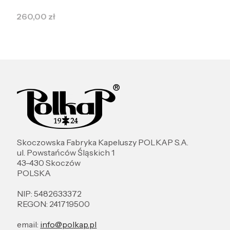
Cena
260,00 zł
Skoczowska Fabryka Kapeluszy POLKAP S.A.
ul. Powstańców Śląskich 1
43-430 Skoczów
POLSKA
NIP: 5482633372
REGON: 241719500
email:
info@polkap.pl