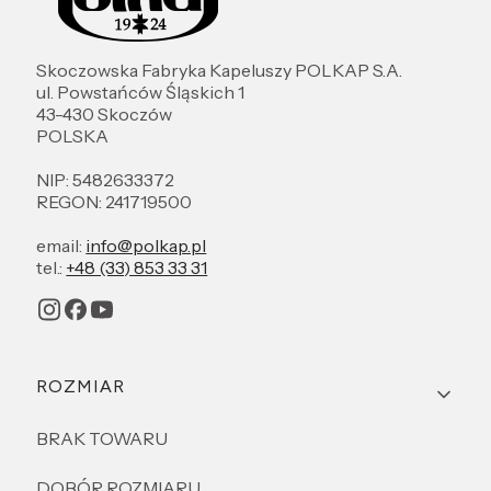
Skoczowska Fabryka Kapeluszy POLKAP S.A.
ul. Powstańców Śląskich 1
43-430 Skoczów
POLSKA
NIP: 5482633372
REGON: 241719500
email:
info@polkap.pl
tel.:
+48 (33) 853 33 31
Linki w stopce
ROZMIAR
BRAK TOWARU
DOBÓR ROZMIARU