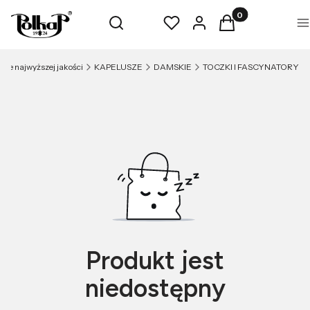
Produkty w koszyk
Otwórz wyszukiwarkę
Szukaj
Ulubione
Zaloguj się
Koszyk
M
ze najwyższej jakości
KAPELUSZE
DAMSKIE
TOCZKI I FASCYNATORY
Produkt jest
niedostępny