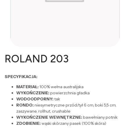
ROLAND 203
SPECYFIKACJA:
MATERIAŁ:
100% wełna australijska
WYKOŃCZENIE:
powierzchnia gładka
WODOODPORNY:
tak
RONDO:
niesymetryczne przód/tył 6 cm, boki 5,5 cm,
zaszywane, rollhut, crushable
WYKOŃCZENIE WEWNĘTRZNE:
bawełniany potnik
ZDOBIENIE:
wąski skórzany pasek (100% skóra)