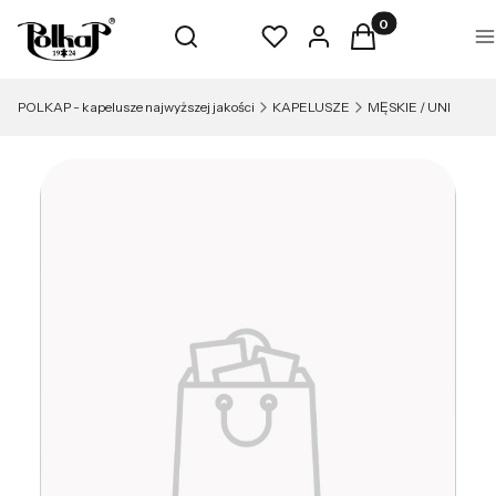
Produkty w koszyk
Otwórz wyszukiwarkę
Szukaj
Ulubione
Zaloguj się
Koszyk
M
POLKAP - kapelusze najwyższej jakości
KAPELUSZE
MĘSKIE / UNI