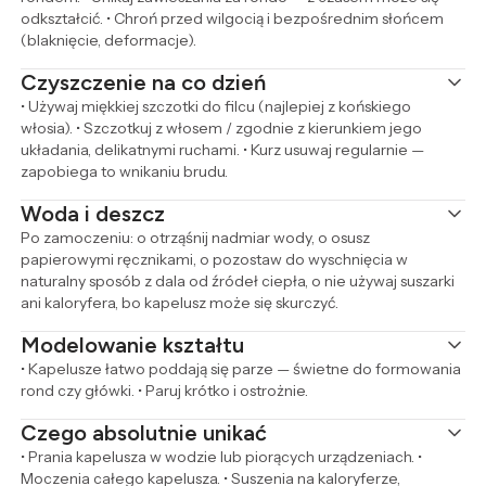
odkształcić. • Chroń przed wilgocią i bezpośrednim słońcem
(blaknięcie, deformacje).
Czyszczenie na co dzień
• Używaj miękkiej szczotki do filcu (najlepiej z końskiego
włosia). • Szczotkuj z włosem / zgodnie z kierunkiem jego
układania, delikatnymi ruchami. • Kurz usuwaj regularnie —
zapobiega to wnikaniu brudu.
Woda i deszcz
Po zamoczeniu: o otrząśnij nadmiar wody, o osusz
papierowymi ręcznikami, o pozostaw do wyschnięcia w
naturalny sposób z dala od źródeł ciepła, o nie używaj suszarki
ani kaloryfera, bo kapelusz może się skurczyć.
Modelowanie kształtu
• Kapelusze łatwo poddają się parze — świetne do formowania
rond czy główki. • Paruj krótko i ostrożnie.
Czego absolutnie unikać
• Prania kapelusza w wodzie lub piorących urządzeniach. •
Moczenia całego kapelusza. • Suszenia na kaloryferze,