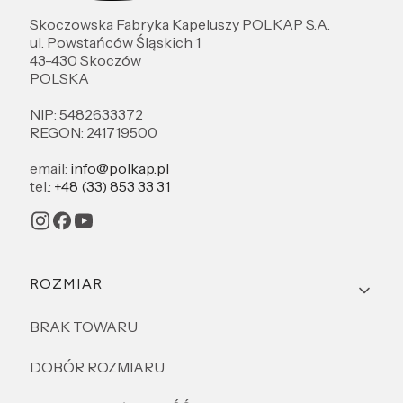
Skoczowska Fabryka Kapeluszy POLKAP S.A.
ul. Powstańców Śląskich 1
43-430 Skoczów
POLSKA
NIP: 5482633372
REGON: 241719500
email:
info@polkap.pl
tel.:
+48 (33) 853 33 31
Linki w stopce
ROZMIAR
BRAK TOWARU
DOBÓR ROZMIARU