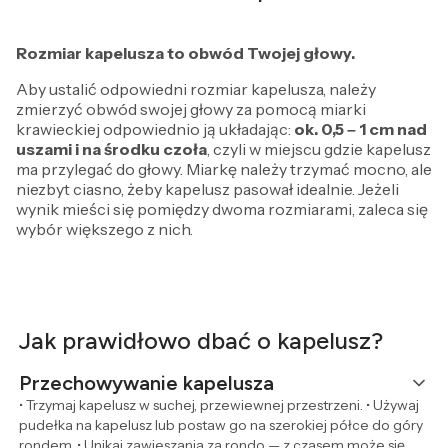
Rozmiar kapelusza to obwód Twojej głowy.
Aby ustalić odpowiedni rozmiar kapelusza, należy
zmierzyć obwód swojej głowy za pomocą miarki
krawieckiej odpowiednio ją układając:
ok. 0,5 – 1 cm
nad
uszami i na środku czoła
, czyli w miejscu gdzie kapelusz
ma przylegać do głowy. Miarkę należy trzymać mocno, ale
niezbyt ciasno, żeby kapelusz pasował idealnie. Jeżeli
wynik mieści się pomiędzy dwoma rozmiarami, zaleca się
wybór większego z nich.
Jak prawidłowo dbać o kapelusz?
Przechowywanie kapelusza
• Trzymaj kapelusz w suchej, przewiewnej przestrzeni. • Używaj
pudełka na kapelusz lub postaw go na szerokiej półce do góry
rondem. • Unikaj zawieszania za rondo — z czasem może się