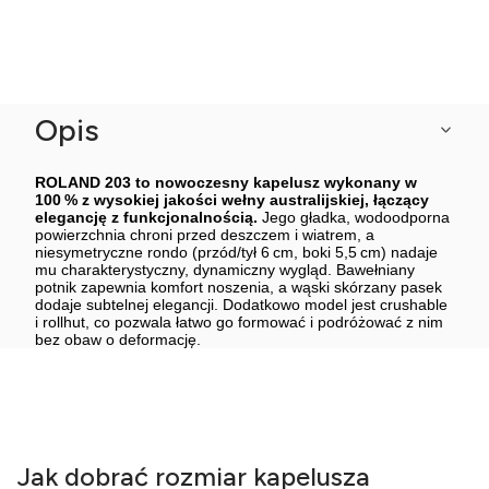
Opis
ROLAND 203 to nowoczesny kapelusz wykonany w
100 % z wysokiej jakości wełny australijskiej, łączący
elegancję z funkcjonalnością.
Jego gładka, wodoodporna
powierzchnia chroni przed deszczem i wiatrem, a
niesymetryczne rondo (przód/tył 6 cm, boki 5,5 cm) nadaje
mu charakterystyczny, dynamiczny wygląd. Bawełniany
potnik zapewnia komfort noszenia, a wąski skórzany pasek
dodaje subtelnej elegancji. Dodatkowo model jest crushable
i rollhut, co pozwala łatwo go formować i podróżować z nim
bez obaw o deformację.
Jak dobrać rozmiar kapelusza