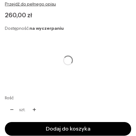
Przejdź do pełnego opisu
Cena
260,00 zł
Dostępność:
na wyczerpaniu
Wybierz wariant produktu:
Poszczególne warianty mogą różnić się ceną
*
Rozmiar
Wybierz
Ilość
szt.
Dodaj do koszyka