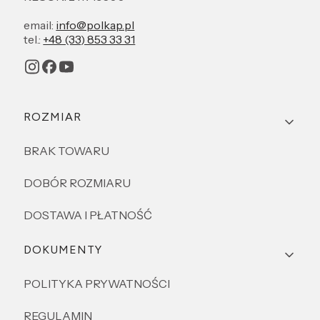
email:
info@polkap.pl
tel.:
+48 (33) 853 33 31
Linki w stopce
ROZMIAR
BRAK TOWARU
DOBÓR ROZMIARU
DOSTAWA I PŁATNOŚĆ
DOKUMENTY
POLITYKA PRYWATNOŚCI
REGULAMIN