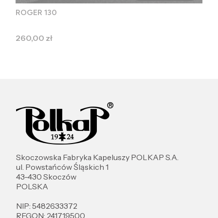
ROGER 130
Cena
260,00 zł
Skoczowska Fabryka Kapeluszy POLKAP S.A.
ul. Powstańców Śląskich 1
43-430 Skoczów
POLSKA
NIP: 5482633372
REGON: 241719500