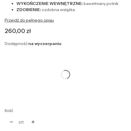
WYKOŃCZENIE WEWNĘTRZNE:
bawełniany potnik
ZDOBIENIE:
ozdobna wstążka
Przejdź do pełnego opisu
Cena
260,00 zł
Dostępność:
na wyczerpaniu
Wybierz wariant produktu:
Poszczególne warianty mogą różnić się ceną
*
Rozmiar
Wybierz
Ilość
szt.