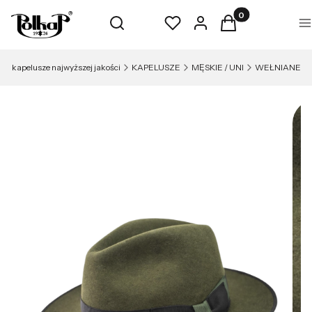
Produkty w koszyk
Otwórz wyszukiwarkę
Szukaj
Ulubione
Zaloguj się
Koszyk
M
- kapelusze najwyższej jakości
KAPELUSZE
MĘSKIE / UNI
WEŁNIANE