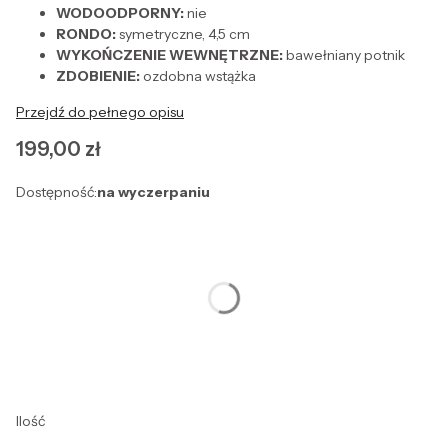
WODOODPORNY:
nie
RONDO:
symetryczne, 4,5 cm
WYKOŃCZENIE WEWNĘTRZNE:
bawełniany potnik
ZDOBIENIE:
ozdobna wstążka
Przejdź do pełnego opisu
Cena
199,00 zł
Dostępność:
na wyczerpaniu
Wybierz wariant produktu:
Poszczególne warianty mogą różnić się ceną
*
Rozmiar
Wybierz
Ilość