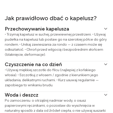
Jak prawidłowo dbać o kapelusz?
Przechowywanie kapelusza
• Trzymaj kapelusz w suchej, przewiewnej przestrzeni. • Używaj
pudełka na kapelusz lub postaw go na szerokiej półce do góry
rondem. • Unikaj zawieszania za rondo — z czasem może się
odkształcić. • Chroń przed wilgocią i bezpośrednim słońcem
(blaknięcie, deformacje).
Czyszczenie na co dzień
• Używaj miękkiej szczotki do filcu (najlepiej z końskiego
włosia). • Szczotkuj z włosem / zgodnie z kierunkiem jego
układania, delikatnymi ruchami. • Kurz usuwaj regularnie —
zapobiega to wnikaniu brudu.
Woda i deszcz
Po zamoczeniu: o otrząśnij nadmiar wody, o osusz
papierowymi ręcznikami, o pozostaw do wyschnięcia w
naturalny sposób z dala od źródeł ciepła, o nie używaj suszarki