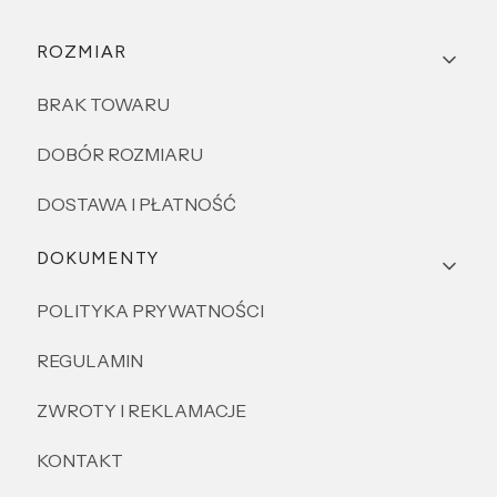
Linki w stopce
ROZMIAR
BRAK TOWARU
DOBÓR ROZMIARU
DOSTAWA I PŁATNOŚĆ
DOKUMENTY
POLITYKA PRYWATNOŚCI
REGULAMIN
ZWROTY I REKLAMACJE
KONTAKT