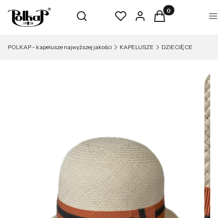
Produkty w koszyk
Otwórz wyszukiwarkę
Szukaj
Ulubione
Zaloguj się
Koszyk
M
POLKAP - kapelusze najwyższej jakości
KAPELUSZE
DZIECIĘCE