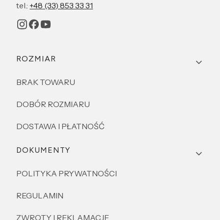
tel.:
+48 (33) 853 33 31
Linki w stopce
ROZMIAR
BRAK TOWARU
DOBÓR ROZMIARU
DOSTAWA I PŁATNOŚĆ
DOKUMENTY
POLITYKA PRYWATNOŚCI
REGULAMIN
ZWROTY I REKLAMACJE