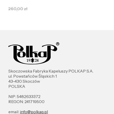
Cena
260,00 zł
Skoczowska Fabryka Kapeluszy POLKAP S.A.
ul. Powstańców Śląskich 1
43-430 Skoczów
POLSKA
NIP: 5482633372
REGON: 241719500
email:
info@polkap.pl