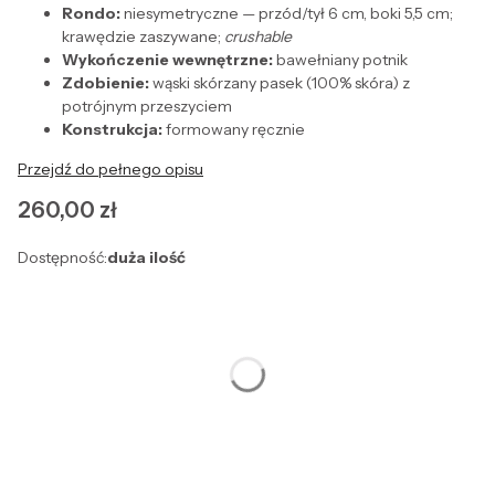
Rondo:
niesymetryczne — przód/tył 6 cm, boki 5,5 cm;
krawędzie zaszywane;
crushable
Wykończenie wewnętrzne:
bawełniany potnik
Zdobienie:
wąski skórzany pasek (100% skóra) z
potrójnym przeszyciem
Konstrukcja:
formowany ręcznie
Przejdź do pełnego opisu
Cena
260,00 zł
Dostępność:
duża ilość
Wybierz wariant produktu:
Poszczególne warianty mogą różnić się ceną
*
Rozmiar
Wybierz