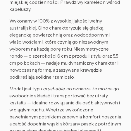
miejskiej codzienności. Prawdziwy kameleon wśród
kapeluszy.
Wykonany w 100% z wysokiej jakości wełny
australijskiej, Gino charakteryzuje się gładką,
elegancką powierzchnią oraz wodoodpornymi
właściwościami, które czynią go niezawodnym
wyborem na każdą porę roku. Niesymetryczne
rondo — o szerokości 6 cm z przodu i z tyłu oraz 5,5
cm po bokach — nadaje mu dynamiczny charakter i
nowoczesną formę, a zaszywane krawędzie
podkreślają solidne rzemiosło.
Model jest typu
crushable
, co oznacza, że można go
swobodnie składać i transportować bez utraty
kształtu — idealne rozwiązanie dla osób aktywnych i
w ciągłym ruchu. Wnętrze wykończone
bawełnianym potnikiem zapewnia komfort noszenia,
a całość dopełnia wąski skórzany pasek z potrójnym
przeszyciem, dodający subtelnej elegancji i