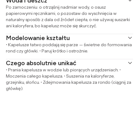
Woda i deszcz
Po zamoczeniu: o otrząśnij nadmiar wody, o osusz
papierowymi ręcznikami, o pozostaw do wyschnięcia w
naturalny sposób z dala od źródeł ciepła, o nie używaj suszarki
ani kaloryfera, bo kapelusz może się skurczyć.
Modelowanie kształtu
• Kapelusze łatwo poddają się parze — świetne do formowania
rond czy główki. • Paruj krótko i ostrożnie.
Czego absolutnie unikać
• Prania kapelusza w wodzie lub piorących urządzeniach. •
Moczenia całego kapelusza. • Suszenia na kaloryferze,
grzejniku, słońcu. • Zdejmowania kapelusza za rondo (ciągnij za
główkę).