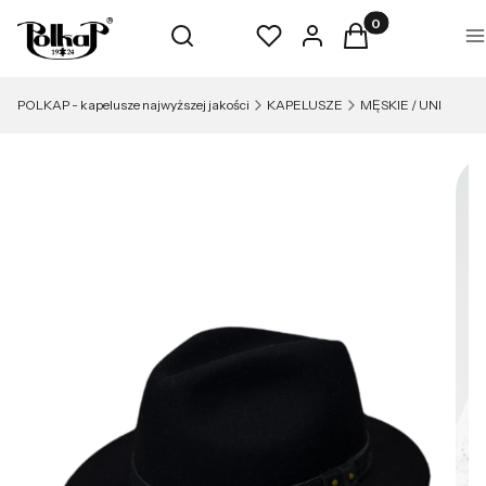
Produkty w koszyk
Otwórz wyszukiwarkę
Szukaj
Ulubione
Zaloguj się
Koszyk
M
POLKAP - kapelusze najwyższej jakości
KAPELUSZE
MĘSKIE / UNI