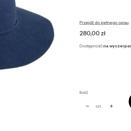
Przejdź do pełnego opisu
Cena
280,00 zł
Dostępność:
na wyczerpa
Wybierz wariant produ
Poszczególne warianty mog
Ilość
szt.