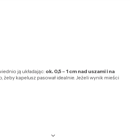
iednio ją układając:
ok. 0,5 – 1 cm
nad uszami i na
, żeby kapelusz pasował idealnie. Jeżeli wynik mieści