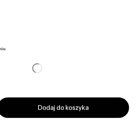
niu
ktu:
ą różnić się ceną
Dodaj do koszyka