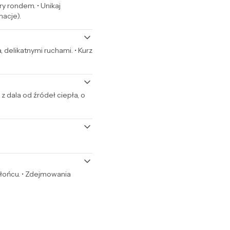
ry rondem. • Unikaj
macje).
, delikatnymi ruchami. • Kurz
 dala od źródeł ciepła, o
 słońcu. • Zdejmowania