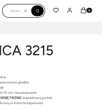
Produkty w kosz
Ulubione
Zaloguj się
Koszyk
Wyczyść
Szukaj
ICA 3215
łna
ierzchnia gładka
ak
e 10 cm, niezaszywane
EWNĘTRZNE:
bawełniany potnik
ilcowy w kolorze kapelusza