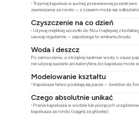
• Trzymaj kapelusz w suchej, przewiewnej przestrzeni.
zawieszania za rondo — z czasem może się odkształci
Czyszczenie na co dzień
• Używaj miękkiej szczotki do filcu (najlepiej z koński
usuwaj regularnie — zapobiega to wnikaniu brudu.
Woda i deszcz
Po zamoczeniu: o otrząśnij nadmiar wody, o osusz pap
nie używaj suszarki ani kaloryfera, bo kapelusz może si
Modelowanie kształtu
• Kapelusze łatwo poddają się parze — świetne do form
Czego absolutnie unikać
• Prania kapelusza w wodzie lub piorących urządzeniac
kapelusza za rondo (ciągnij za główkę).