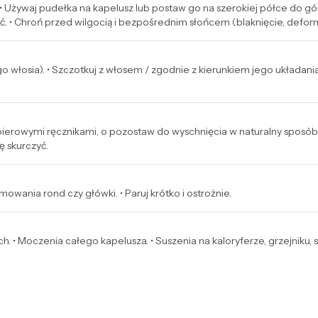
 • Używaj pudełka na kapelusz lub postaw go na szerokiej półce do gó
ć. • Chroń przed wilgocią i bezpośrednim słońcem (blaknięcie, defor
ego włosia). • Szczotkuj z włosem / zgodnie z kierunkiem jego układania
ierowymi ręcznikami, o pozostaw do wyschnięcia w naturalny sposób z
ę skurczyć.
owania rond czy główki. • Paruj krótko i ostrożnie.
h. • Moczenia całego kapelusza. • Suszenia na kaloryferze, grzejniku,