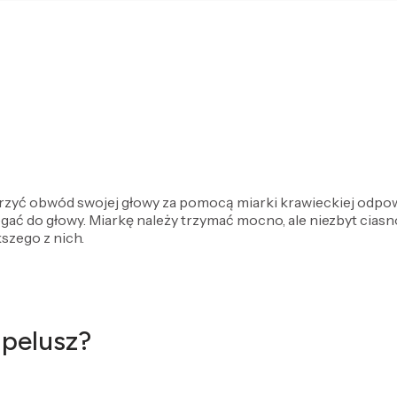
erzyć obwód swojej głowy za pomocą miarki krawieckiej odpow
egać do głowy. Miarkę należy trzymać mocno, ale niezbyt ciasno
szego z nich.
apelusz?