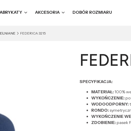
ABRYKATY
AKCESORIA
DOBÓR ROZMIARU
EŁNIANE
FEDERICA 3215
FEDER
SPECYFIKACJA:
MATERIAŁ:
100% we
WYKOŃCZENIE:
pow
WODOODPORNY:
t
RONDO:
symetryczn
WYKOŃCZENIE W
ZDOBIENIE:
pasek f