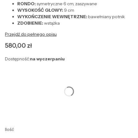
RONDO:
symetryczne 6 cm, zaszywane
WYSOKOŚĆ GŁOWY:
9 cm
WYKOŃCZENIE WEWNĘTRZNE:
bawełniany potnik
ZDOBIENIE:
wstążka
Przejdź do pełnego opisu
Cena
580,00 zł
Dostępność:
na wyczerpaniu
Wybierz wariant produktu:
Poszczególne warianty mogą różnić się ceną
*
Rozmiar
Wybierz
Ilość