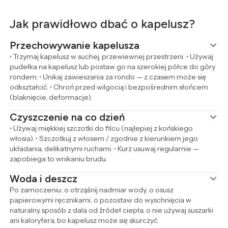
Jak prawidłowo dbać o kapelusz?
Przechowywanie kapelusza
• Trzymaj kapelusz w suchej, przewiewnej przestrzeni. • Używaj
pudełka na kapelusz lub postaw go na szerokiej półce do góry
rondem. • Unikaj zawieszania za rondo — z czasem może się
odkształcić. • Chroń przed wilgocią i bezpośrednim słońcem
(blaknięcie, deformacje).
Czyszczenie na co dzień
• Używaj miękkiej szczotki do filcu (najlepiej z końskiego
włosia). • Szczotkuj z włosem / zgodnie z kierunkiem jego
układania, delikatnymi ruchami. • Kurz usuwaj regularnie —
zapobiega to wnikaniu brudu.
Woda i deszcz
Po zamoczeniu: o otrząśnij nadmiar wody, o osusz
papierowymi ręcznikami, o pozostaw do wyschnięcia w
naturalny sposób z dala od źródeł ciepła, o nie używaj suszarki
ani kaloryfera, bo kapelusz może się skurczyć.