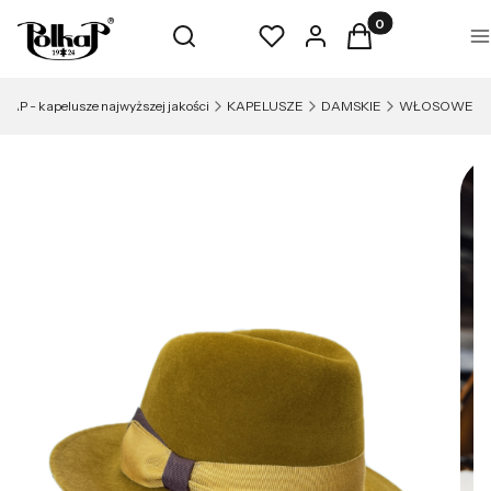
Produkty w koszyk
Otwórz wyszukiwarkę
Szukaj
Ulubione
Zaloguj się
Koszyk
M
KAP - kapelusze najwyższej jakości
KAPELUSZE
DAMSKIE
WŁOSOWE