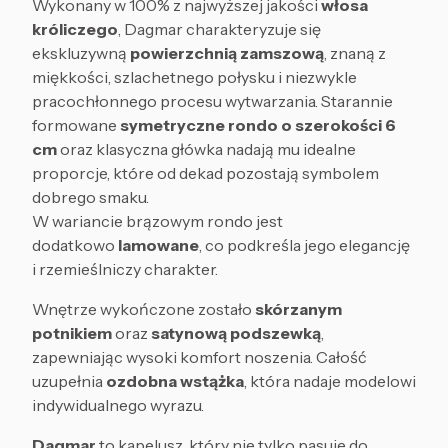
Wykonany w 100% z najwyższej jakości
włosa
króliczego
, Dagmar charakteryzuje się
ekskluzywną
powierzchnią zamszową
, znaną z
miękkości, szlachetnego połysku i niezwykle
pracochłonnego procesu wytwarzania. Starannie
formowane
symetryczne rondo o szerokości 6
cm
oraz klasyczna główka nadają mu idealne
proporcje, które od dekad pozostają symbolem
dobrego smaku.
W wariancie brązowym rondo jest
dodatkowo
lamowane
, co podkreśla jego elegancję
i rzemieślniczy charakter.
Wnętrze wykończone zostało
skórzanym
potnikiem
oraz
satynową podszewką
,
zapewniając wysoki komfort noszenia. Całość
uzupełnia
ozdobna wstążka
, która nadaje modelowi
indywidualnego wyrazu.
Dagmar
to kapelusz, który nie tylko pasuje do