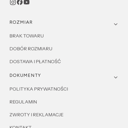
Linki w stopce
ROZMIAR
BRAK TOWARU
DOBÓR ROZMIARU
DOSTAWA I PŁATNOŚĆ
DOKUMENTY
POLITYKA PRYWATNOŚCI
REGULAMIN
ZWROTY I REKLAMACJE
KONTAKT