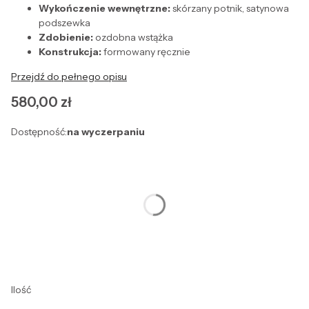
Wykończenie wewnętrzne:
skórzany potnik, satynowa
podszewka
Zdobienie:
ozdobna wstążka
Konstrukcja:
formowany ręcznie
Przejdź do pełnego opisu
Cena
580,00 zł
Dostępność:
na wyczerpaniu
Wybierz wariant produktu:
Poszczególne warianty mogą różnić się ceną
*
Rozmiar
Wybierz
Ilość