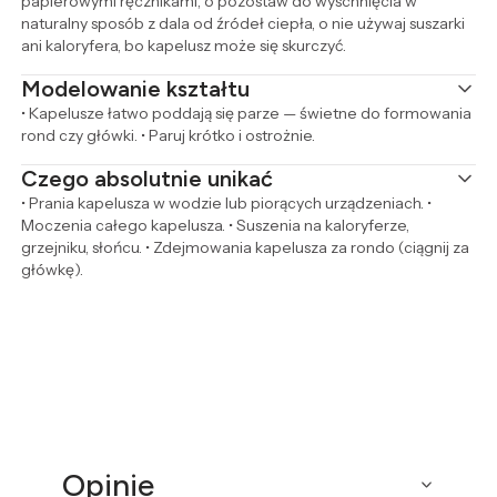
papierowymi ręcznikami, o pozostaw do wyschnięcia w
naturalny sposób z dala od źródeł ciepła, o nie używaj suszarki
ani kaloryfera, bo kapelusz może się skurczyć.
Modelowanie kształtu
• Kapelusze łatwo poddają się parze — świetne do formowania
rond czy główki. • Paruj krótko i ostrożnie.
Czego absolutnie unikać
• Prania kapelusza w wodzie lub piorących urządzeniach. •
Moczenia całego kapelusza. • Suszenia na kaloryferze,
grzejniku, słońcu. • Zdejmowania kapelusza za rondo (ciągnij za
główkę).
Opinie