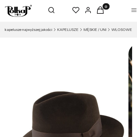
Produkty w koszyk
Otwórz wyszukiwarkę
Szukaj
Ulubione
Zaloguj się
Koszyk
M
- kapelusze najwyższej jakości
KAPELUSZE
MĘSKIE / UNI
WŁOSOWE