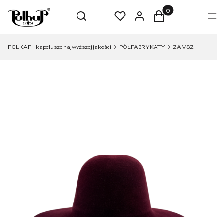
Produkty w koszyk
Otwórz wyszukiwarkę
Szukaj
Ulubione
Zaloguj się
Koszyk
M
POLKAP - kapelusze najwyższej jakości
PÓŁFABRYKATY
ZAMSZ