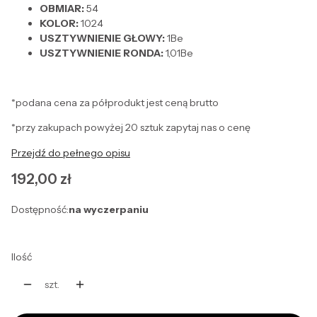
OBMIAR:
54
KOLOR:
1024
USZTYWNIENIE GŁOWY:
1Be
USZTYWNIENIE RONDA:
1,01Be
*podana cena za półprodukt jest ceną brutto
*przy zakupach powyżej 20 sztuk zapytaj nas o cenę
Przejdź do pełnego opisu
Cena
192,00 zł
Dostępność:
na wyczerpaniu
Ilość
szt.