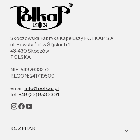
Skoczowska Fabryka Kapeluszy POLKAP S.A.
ul. Powstańców Śląskich 1
43-430 Skoczów
POLSKA
NIP: 5482633372
REGON: 241719500
email:
info@polkap.pl
tel.:
+48 (33) 853 33 31
Linki w stopce
ROZMIAR