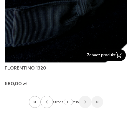
Zobacz produkt
FLORENTINO 1320
Cena
580,00 zł
Strona
z 15
Wróć do pierwszej strony z produktami
Przejdź do ostatn