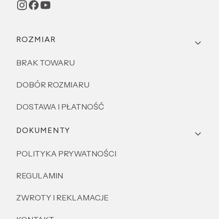
Linki w stopce
ROZMIAR
BRAK TOWARU
DOBÓR ROZMIARU
DOSTAWA I PŁATNOŚĆ
DOKUMENTY
POLITYKA PRYWATNOŚCI
REGULAMIN
ZWROTY I REKLAMACJE