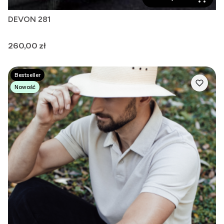
DEVON 281
Cena
260,00 zł
Bestseller
Nowość