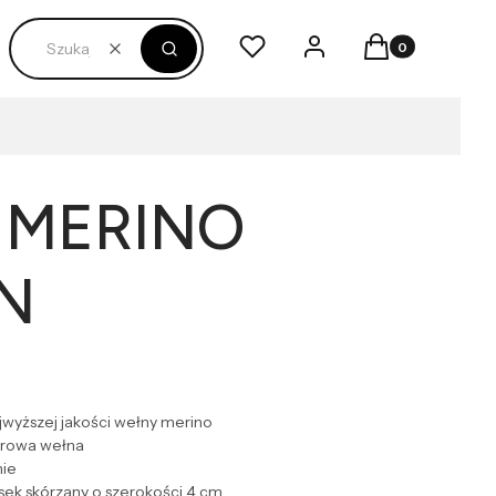
Produkty w kosz
Ulubione
Zaloguj się
Koszyk
Wyczyść
Szukaj
 MERINO
N
wyższej jakości wełny merino
urowa wełna
ie
ek skórzany o szerokości 4 cm