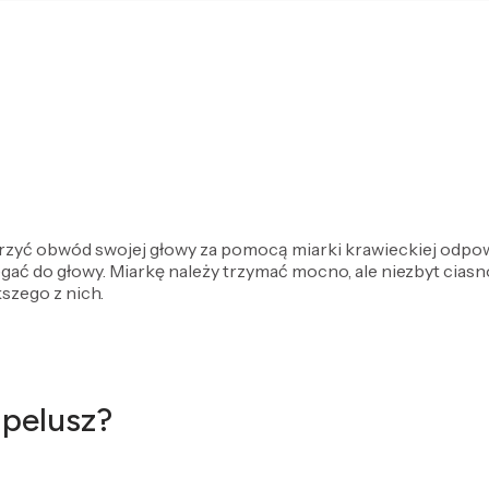
erzyć obwód swojej głowy za pomocą miarki krawieckiej odpow
egać do głowy. Miarkę należy trzymać mocno, ale niezbyt ciasno
szego z nich.
apelusz?