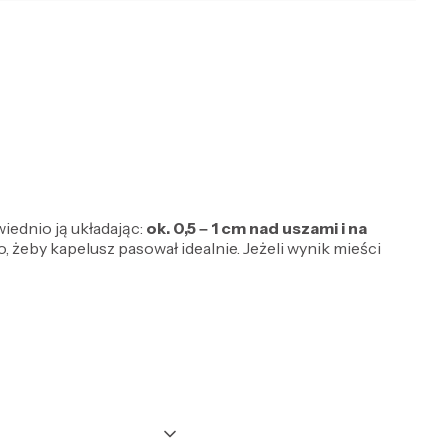
iednio ją układając:
ok. 0,5 – 1 cm
nad uszami i na
, żeby kapelusz pasował idealnie. Jeżeli wynik mieści