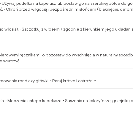
 • Używaj pudełka na kapelusz lub postaw go na szerokiej półce do gó
ć. • Chroń przed wilgocią i bezpośrednim słońcem (blaknięcie, defor
ego włosia). • Szczotkuj z włosem / zgodnie z kierunkiem jego układania
ierowymi ręcznikami, o pozostaw do wyschnięcia w naturalny sposób z
ę skurczyć.
owania rond czy główki. • Paruj krótko i ostrożnie.
h. • Moczenia całego kapelusza. • Suszenia na kaloryferze, grzejniku,