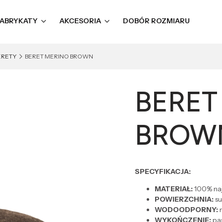
ABRYKATY
AKCESORIA
DOBÓR ROZMIARU
ERETY
BERET MERINO BROWN
BERET
BROW
SPECYFIKACJA:
MATERIAŁ:
100% naj
POWIERZCHNIA:
s
WODOODPORNY:
n
WYKOŃCZENIE:
pas