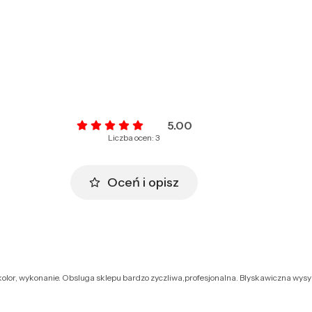
5.00
Liczba ocen: 3
Oceń i opisz
n,kolor, wykonanie. Obsluga sklepu bardzo zyczliwa,profesjonalna. Blyskawiczna wy