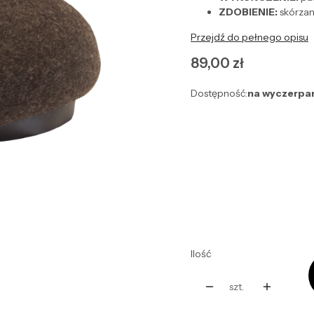
ZDOBIENIE:
skórzan
Przejdź do pełnego opisu
Cena
89,00 zł
Dostępność:
na wyczerpa
Wybierz wariant produ
Poszczególne warianty mog
*
Rozmiar
Wybierz
Ilość
szt.