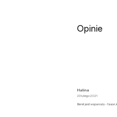
Opinie
Halina
23 lutego 2021
Beret jest wspanialy - faso