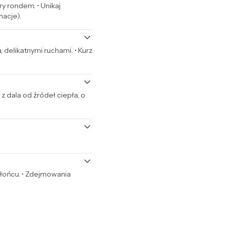
ry rondem. • Unikaj
macje).
, delikatnymi ruchami. • Kurz
 dala od źródeł ciepła, o
 słońcu. • Zdejmowania