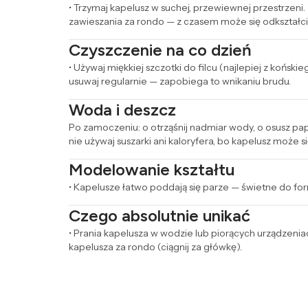
• Trzymaj kapelusz w suchej, przewiewnej przestrzeni.
zawieszania za rondo — z czasem może się odkształci
Czyszczenie na co dzień
• Używaj miękkiej szczotki do filcu (najlepiej z koński
usuwaj regularnie — zapobiega to wnikaniu brudu.
Woda i deszcz
Po zamoczeniu: o otrząśnij nadmiar wody, o osusz pap
nie używaj suszarki ani kaloryfera, bo kapelusz może si
Modelowanie kształtu
• Kapelusze łatwo poddają się parze — świetne do form
Czego absolutnie unikać
• Prania kapelusza w wodzie lub piorących urządzeniac
kapelusza za rondo (ciągnij za główkę).