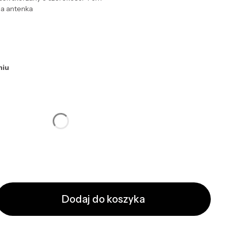
a antenka
niu
ktu:
ą różnić się ceną
Dodaj do koszyka