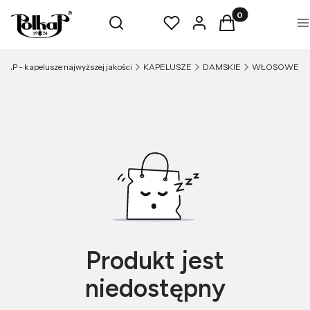
Produkty w koszyk
Otwórz wyszukiwarkę
Szukaj
Ulubione
Zaloguj się
Koszyk
M
KAP - kapelusze najwyższej jakości
KAPELUSZE
DAMSKIE
WŁOSOWE
Produkt jest
niedostępny