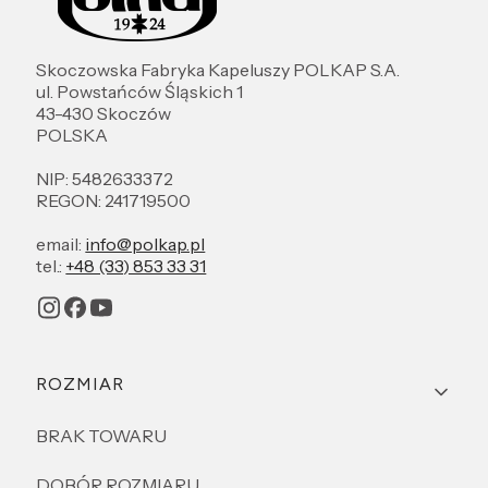
Skoczowska Fabryka Kapeluszy POLKAP S.A.
ul. Powstańców Śląskich 1
43-430 Skoczów
POLSKA
NIP: 5482633372
REGON: 241719500
email:
info@polkap.pl
tel.:
+48 (33) 853 33 31
Linki w stopce
ROZMIAR
BRAK TOWARU
DOBÓR ROZMIARU