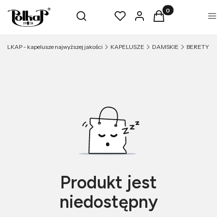
Produkty w koszyk
Otwórz wyszukiwarkę
Szukaj
Ulubione
Zaloguj się
Koszyk
M
POLKAP - kapelusze najwyższej jakości
KAPELUSZE
DAMSKIE
BERETY
Produkt jest
niedostępny