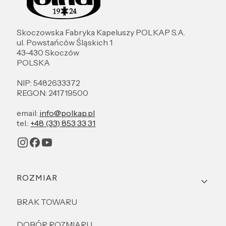
Skoczowska Fabryka Kapeluszy POLKAP S.A.
ul. Powstańców Śląskich 1
43-430 Skoczów
POLSKA
NIP: 5482633372
REGON: 241719500
email:
info@polkap.pl
tel.:
+48 (33) 853 33 31
Linki w stopce
ROZMIAR
BRAK TOWARU
DOBÓR ROZMIARU